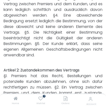
Vertrag zwischen Premiers und dem Kunden, und es
kann lediglich schriftlich und ausdrücklich davon
abgewichen werden. §4. Eine abweichende
Bedingung ersetzt lediglich die Bestimmung, von der
diese abweicht und keine anderen Elemente des
Vertrags. §5. Die Nichtigkeit einer Bestimmung
beeinträchtigt nicht die Gültigkeit der anderen
Bestimmungen. §6. Der Kunde erklärt, dass seine
eigenen Allgemeinen Geschäftsbedingungen nicht
anwendbar sind.
Artikel 2: Zustandekommen des Vertrags
§1. Premiers hat das Recht, Bestellungen und
potenzielle Kunden abzulehnen, ohne sich dafür
rechtfertigen zu müssen. §2. Ein Vertrag zwischen
Premiers und dem Kunden kommt erst zustande,
0
wenn Premiers eine Bestellung annimmt. §3. Die
Annahme einer Bestellung oder eines Bestellformulars
Home
Wishlist
Orders
Account